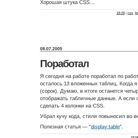
Хорошая штука CSS…
18:29
|
css
,
ht
08.07.2005
Поработал
Я сегодня на работе поработал по рабо
осталось 13 вложенных таблиц. Когда я
(сорок). Думаю, в итоге останется четы
отображать табличные данные. А если 
сделать 4 колонки на CSS.
Убрал кучу кода, стили повыносил во 
Полезная статья — “
display:table
”.
18:0