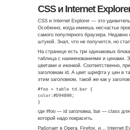
CSS и Internet Explore
CSS и Internet Explorer — это удивител
Особенно, когда имеешь несчастье про
самого популярного браузера. Недавно 
штукой. Знал, что не получится, но ста
На странице есть три одинаковых блока:
таблица с наименованиями и ценами. 
цветами и иконкой. Соответственно, п
заголовкам id. А цвет шрифта у цен в 
этим заголовком, такой же как у заголо
#foo + table td.bar {
color:#D94800;
}
где #foo — id заголовка, bar — class дл
которой надо покрасить.
Работает в Opera, Firefox, и… Internet Ex