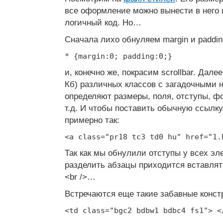
все оформление можно вынести в него 
логичный код. Но…
Сначала лихо обнуляем margin и paddin
* {margin:0; padding:0;}
и, конечно же, покрасим scrollbar. Дале
Кб) различных классов с загадочными 
определяют размеры, поля, отступы, ф
т.д. И чтобы поставить обычную ссылку
примерно так:
<a class="pr18 tc3 td0 hu" href="1.
Так как мы обнулили отступы у всех эл
разделить абзацы приходится вставлять
<br />…
Встречаются еще такие забавные конст
<td class="bgc2 bdbw1 bdbc4 fs1"> <