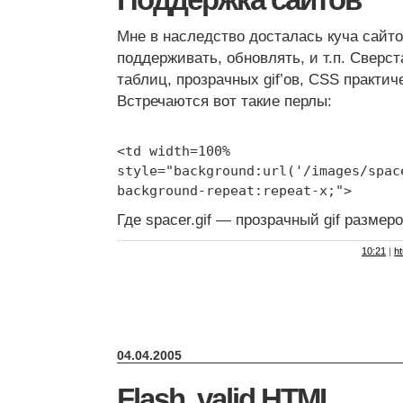
Поддержка сайтов
Мне в наследство досталась куча сайто
поддерживать, обновлять, и т.п. Сверст
таблиц, прозрачных gif’ов, CSS практич
Встречаются вот такие перлы:
<td width=100%
style="background:url('/images/spac
background-repeat:repeat-x;">
Где spacer.gif — прозрачный gif размер
10:21
|
ht
04.04.2005
Flash, valid HTML