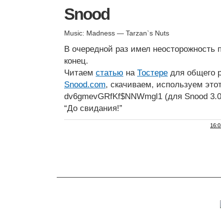
Snood
Music: Madness — Tarzan`s Nuts
В очередной раз имел неосторожность 
конец.
Читаем
статью
на
Тостере
для общего р
Snood.com
, скачиваем, используем этот
dv6gmevGRfKf$NNWmgl1 (для Snood 3.01
“До свидания!”
16:0