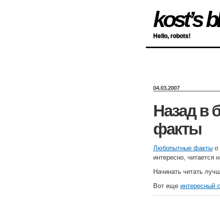
kost’s b
Hello, robots!
04.03.2007
Назад в
факты
Любопытные факты
о 
интересно, читается 
Начинать читать луч
Вот еще
интересный 