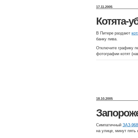
17.11.2005
Котята-у
В Питере раздают
кот
банку пива.
Отключите графику пе
фотографии котят (нав
18.10.2005
Запорож
Симпатичный
ЗАЗ-968
на улице, минут пять