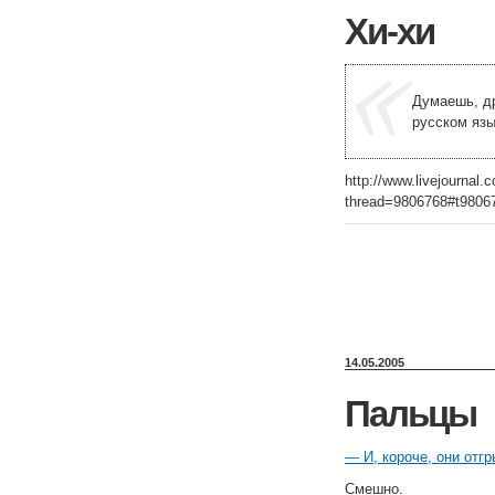
Хи-хи
Думаешь, др
русском язы
http://www.livejourna
thread=9806768#t9806
14.05.2005
Пальцы
— И, короче, они отг
Смешно.