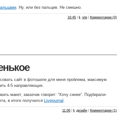
пальцами
. Ну, или без пальцев. Не смешно.
16:45
|
lj
,
ч/ю
|
Комментарии (0)
енькое
исовать сайт в фотошопе для меня проблема, максимум
ить 4-5 направляющих.
ать макет, заказчик говорит: “Хочу синее”. Подбирали-
ета, в итоге получился
Livejournal
.
11:06
|
lj
,
дизайн
|
Комментарии (1)