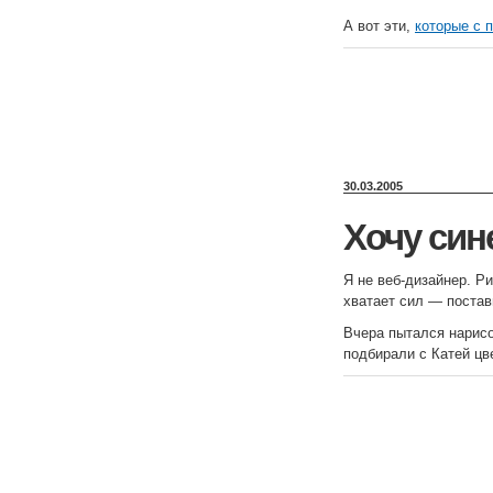
А вот эти,
которые с 
30.03.2005
Хочу син
Я не веб-дизайнер. Р
хватает сил — постав
Вчера пытался нарисов
подбирали с Катей цв