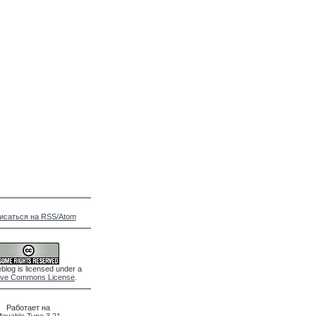
исаться на RSS/Atom
blog is licensed under a
ive Commons License
.
Работает на