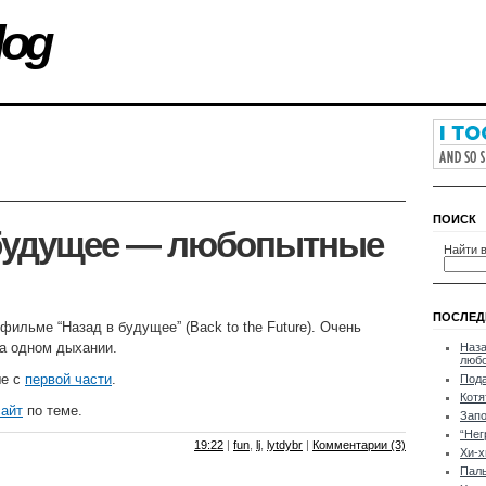
log
ПОИСК
 будущее — любопытные
Найти в
ПОСЛЕД
фильме “Назад в будущее” (Back to the Future). Очень
на одном дыхании.
Наза
люб
ше с
первой части
.
Пода
Котя
сайт
по теме.
Зап
“Нег
19:22
|
fun
,
lj
,
lytdybr
|
Комментарии (3)
Хи-х
Пал