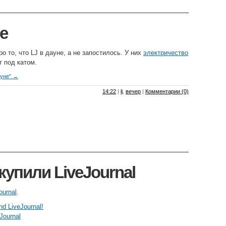
е
о то, что LJ в дауне, а не запостилось. У них
электричество
т под катом.
ауне" →
14:22
|
lj
,
вечер
|
Комментарии (0)
 купили LiveJournal
ournal
.
d LiveJournal!
Journal