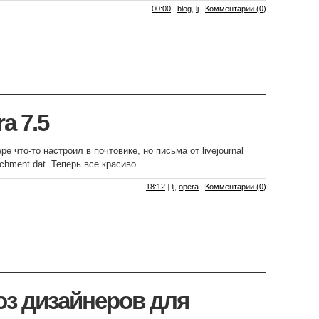
00:00
|
blog
,
lj
|
Комментарии (0)
a 7.5
ре что-то настроил в почтовике, но письма от livejournal
chment.dat. Теперь все красиво.
18:12
|
lj
,
opera
|
Комментарии (0)
з дизайнеров для