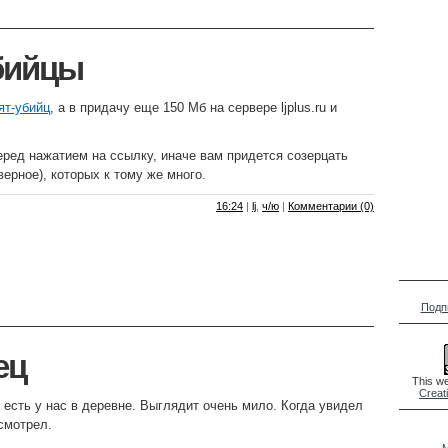
бийцы
ят-убийц
, а в придачу еще 150 Мб на сервере ljplus.ru и
ред нажатием на ссылку, иначе вам придется созерцать
ерное), которых к тому же много.
16:24
|
lj
,
ч/ю
|
Комментарии (0)
Подп
ец
This we
Creat
есть у нас в деревне. Выглядит очень мило. Когда увидел
 смотрел.