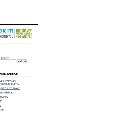
 блоге:
НИЕ ЗАПИСИ
д в будущее —
опытные факты
рите crossover
та-убийцы
орожец
р”
и
ьцы