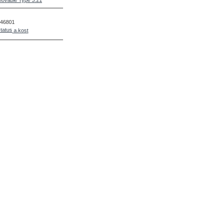
ovable Type 3.21
46801
a.kost