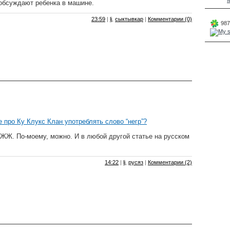
M
обсуждают ребенка в машине.
23:59
|
lj
,
сыктывкар
|
Комментарии (0)
987
е про Ку Клукс Клан употреблять слово “негр”?
ЖЖ. По-моему, можно. И в любой другой статье на русском
14:22
|
lj
,
русяз
|
Комментарии (2)