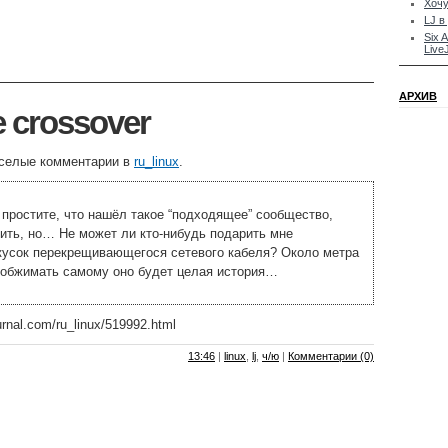
Хочу
LJ в
Six 
Live
АРХИВ
 crossover
еселые комментарии в
ru_linux
.
 простите, что нашёл такое “подходящее” сообщество,
ить, но… Не может ли кто-нибудь подарить мне
кусок перекрещивающегося сетевого кабеля? Около метра
 обжимать самому оно будет целая история…
urnal.com/ru_linux/519992.html
13:46
|
linux
,
lj
,
ч/ю
|
Комментарии (0)