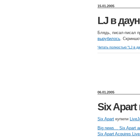
15.01.2005
LJ в даун
Блядь, писал-писал пр
вырубилось
. Скриншо
Читать полностью "LJ в д
06.01.2005
Six Apart
Six Apart
купили
LiveJ
Big news… Six Apart an
Six Apart Acquires Live