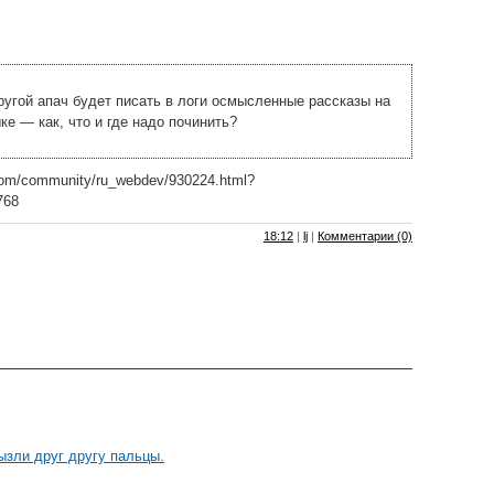
угой апач будет писать в логи осмысленные рассказы на
ке — как, что и где надо починить?
l.com/community/ru_webdev/930224.html?
768
18:12
|
lj
|
Комментарии (0)
рызли друг другу пальцы.