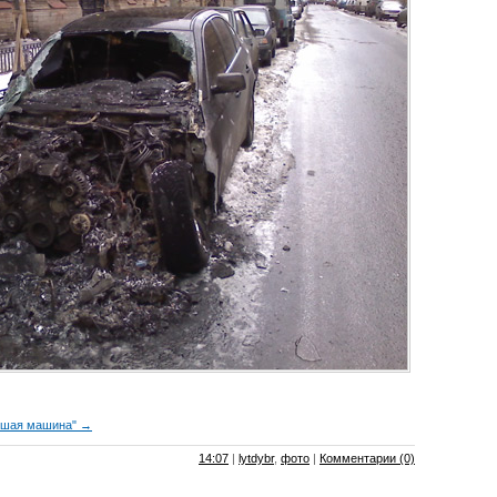
евшая машина" →
14:07
|
lytdybr
,
фото
|
Комментарии (0)