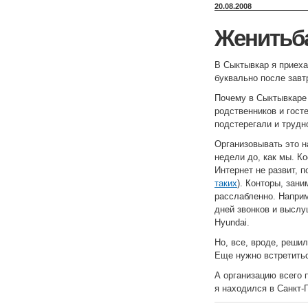
20.08.2008
Женитьб
В Сыктывкар я приеха
буквально после завтр
Почему в Сыктывкаре
родственников и гост
подстерегали и трудн
Организовывать это н
недели до, как мы. К
Интернет не развит, 
таких
). Конторы, зан
расслабленно. Наприме
дней звонков и выслу
Hyundai.
Но, все, вроде, реши
Еще нужно встретитьс
А организацию всего
я находился в Санкт-