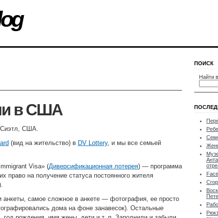
log
ПОИСК
Найти в
ли в США
ПОСЛЕД
Пер
 Сиэтл, США.
Ребе
Сем
ard
(вид на жительство) в
DV Lottery
, и мы все семьей
Жен
Музе
Анта
Immigrant Visa» (
Диверсификационная лотерея
) — программа
отре
Fac
х право на получение статуса постоянного жителя
Сго
.
Воск
Пете
и анкеты, самое сложное в анкете — фотография, ее просто
Рабо
тографировались дома на фоне занавесок). Остальные
Рюкз
 год рождения, имя жены, дети и т. п. Заполнили и забыли,