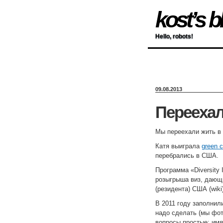
kost’s b
Hello, robots!
09.08.2013
Перееха
Мы переехали жить в
Катя выиграла
green c
перебрались в США.
Программа «Diversity 
розыгрыша виз, дающи
(резидента) США (wiki)
В 2011 году заполнил
надо сделать (мы фо
вопросы простые: имя,