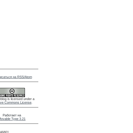
исаться на RSS/Atom
blog is licensed under a
ive Commons License
.
Работает на
ovable Type 3.21
46801