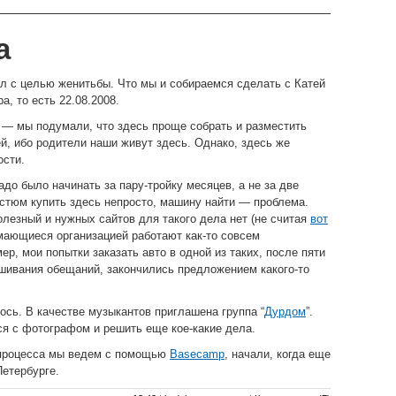
а
л с целью женитьбы. Что мы и собираемся сделать с Катей
а, то есть 22.08.2008.
 — мы подумали, что здесь проще собрать и разместить
ей, ибо родители наши живут здесь. Однако, здесь же
ости.
адо было начинать за пару-тройку месяцев, а не за две
остюм купить здесь непросто, машину найти — проблема.
полезный и нужных сайтов для такого дела нет (не считая
вот
имающиеся организацией работают как-то совсем
р, мои попытки заказать авто в одной из таких, после пяти
шивания обещаний, закончились предложением какого-то
лось. В качестве музыкантов приглашена группа “
Дурдом
”.
я с фотографом и решить еще кое-какие дела.
 процесса мы ведем с помощью
Basecamp
, начали, когда еще
Петербурге.