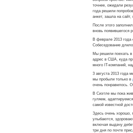
точнее, ожидали резу
года решили попробов
анкет, зашла на сайт,
После этого заполнил
вновь появившегося р
В феврале 2013 года 
Собеседование длилос
Мы решили поехать в 
адрес в США, куда пр
много IT-компаний, на
3 августа 2013 года 
мы пробыли только в
очень понравилось. О
В Сиэтле мы пока жи
гуляем, адаптируемся
самой известной дост
Здесь очень хорошо, 
улыбаются, здоровают
включая выдачу дебет
три дня по почте при