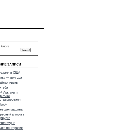
 блоге:
НИЕ ЗАПИСИ
еехали в США
нку — полгода
ейная жизнь
итьба
й Арктики и
рктики
ставрировали
ebook
ревшая машина
ресный шторм в
рбурге
чие будни
аки венгерских