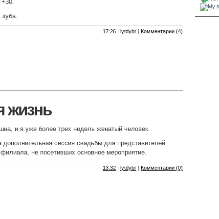
 +30.
 зуба.
17:26
|
lytdybr
|
Комментарии (4)
я жизнь
на, и я уже более трех недель женатый человек.
а дополнительная сессия свадьбы для представителей
 филиала, не посетивших основное мероприятие.
13:32
|
lytdybr
|
Комментарии (0)