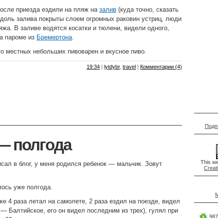
осле приезда ездили на пляж на
залив
(куда точно, сказать
 вдоль залива покрыты слоем огромных раковин устриц, люди
яжа. В заливе водятся косатки и тюлени, видели одного,
на пароме из
Бремертона
.
о местных небольших пивоварен и вкусное пиво.
19:34
|
lytdybr
,
travel
|
Комментарии (4)
Подп
— полгода
This we
исал в блог, у меня родился ребенок — мальчик. Зовут
Creat
ось уже полгода.
M
же 4 раза летал на самолете, 2 раза ездил на поезде, видел
 — Балтийское, его он видел последним из трех), гулял при
987