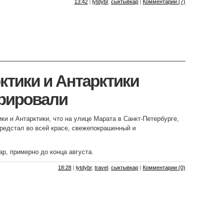
13:42
|
lytdybr
,
сыктывкар
|
Комментарии (7)
ктики и Антарктики
рировали
ки и Антарктики, что на улице Марата в Санкт-Петербурге,
предстал во всей красе, свежепокрашенный и
ар, примерно до конца августа.
18:28
|
lytdybr
,
travel
,
сыктывкар
|
Комментарии (0)