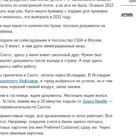
панк
льтаты по электронной почте, а их все не было. Осенью 2012
ать еще раз, Катя нашла бумажку с кодами для проверки
АРХИВ
 и оказалось, что выиграла в 2011 году.
и еще какое-то количество бумаг, послали документы на
ебенка.
ездили на собеседование в посольство США в Москве.
ь 5 минут, и нам дали иммиграционные визы.
Сиэтл, здесь у меня живет школьный друг. Нужен был
ишлют документы после въезда в страну. А еще здесь
деюсь найти работу.
мы прилетели в Сиэтл, летели через Исландию. В Исландии
аэропорту Кефлавик
, в город выбраться не успели, но и там
чень хороший свежий воздух, запах океана.
вем в гостинице, ждем документы. Неспешно ищем жилье,
. Кстати, живем мы в 10 минутах ходьбы от
Space Needle
—
опримечательности Сиэтла.
приветливые люди, все организованно и четко работает. Все
ся. Например, открытие счета в банке заняло полчаса,
овых карточек (на имя Preferred Customer) сразу же. Через
слали именные карточки.