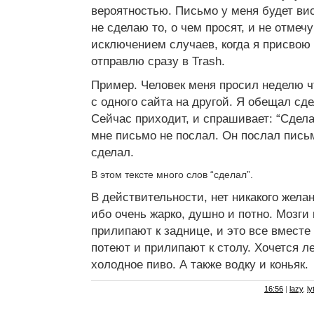
вероятностью. Письмо у меня будет висе
не сделаю то, о чем просят, и не отмечу
исключением случаев, когда я присвою е
отправлю сразу в Trash.
Пример. Человек меня просил неделю чт
с одного сайта на другой. Я обещал сде
Сейчас приходит, и спрашивает: “Сделал
мне письмо не послал. Он послал письм
сделал.
В этом тексте много слов “сделал”.
В действительности, нет никакого жела
ибо очень жарко, душно и потно. Мозги
прилипают к заднице, и это все вместе 
потеют и прилипают к столу. Хочется ле
холодное пиво. А также водку и коньяк.
16:56
|
lazy
,
ly