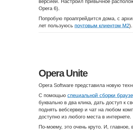
версией. Настроил привычное располож
Opera 6).
Попробую проапгрейдится дома, с архи
лет пользуюсь
почтовым клиентом M2
).
Opera Unite
Opera Software представила новую те
С помощью
специальной сборки браузе
буквально в два клика, дать доступ к 
поднять вебсервер и чат на любом комп
доступно из любого места в интернете.
По-моему, это очень круто. И, главное,