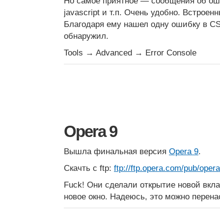
Но самое приятное — сообщения об оши
javascript и т.п. Очень удобно. Встроен
Благодаря ему нашел одну ошибку в CS
обнаружил.
Tools → Advanced → Error Console
Opera 9
Вышла финальная версия
Opera 9
.
Скачть с ftp:
ftp://ftp.opera.com/pub/oper
Fuck! Они сделали открытие новой вклад
новое окно. Надеюсь, это можно перена