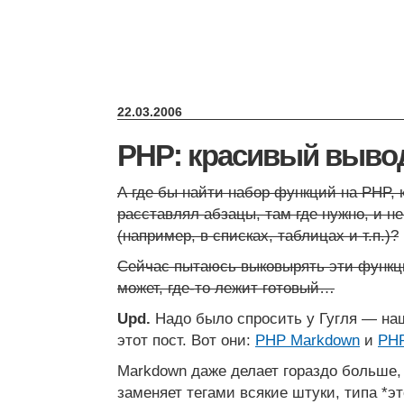
22.03.2006
PHP: красивый вывод
А где бы найти набор функций на PHP, 
расставлял абзацы, там где нужно, и не
(например, в списках, таблицах и т.п.)?
Сейчас пытаюсь выковырять эти функци
может, где-то лежит готовый…
Upd.
Надо было спросить у Гугля — на
этот пост. Вот они:
PHP Markdown
и
PHP
Markdown даже делает гораздо больше,
заменяет тегами всякие штуки, типа *э