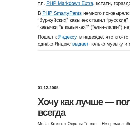
т.п.
PHP Markdown Extra
, кстати, гораз
В
PHP SmartyPants
немного поковырялс
“буржуйских” кавычек ставил “русские” 
“кавычки “в кавычках”” (“елки-лапки”) н
Пошел к
Яндексу
, в надежде, что кто-то
однако Яндекс
выдает
только музыку и 
01.12.2005
Хочу как лучше — пол
всегда
Music: Комитет Охраны Тепла — Не время люб