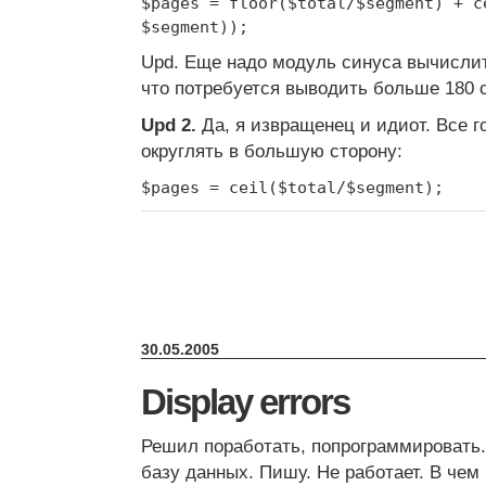
$pages = floor($total/$segment) + c
$segment));
Upd. Еще надо модуль синуса вычислит
что потребуется выводить больше 180 с
Upd 2.
Да, я извращенец и идиот. Все 
округлять в большую сторону:
$pages = ceil($total/$segment);
30.05.2005
Display errors
Решил поработать, попрограммировать
базу данных. Пишу. Не работает. В чем