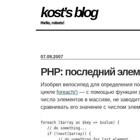
kost’s blog
Hello, robots!
07.09.2007
PHP: последний элеме
Изобрел велосипед для определения по
цикле
foreach()
— с помощью функции
число элементов в массиве, не заводит
сравнивать его значение с числом элем
foreach ($array as $key => $value) {

   // do something...

   if (!next($array)) {

        // do something for last element
