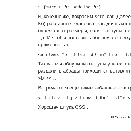
* {margin:0; padding:0;}
и, конечно же, покрасим scrollbar. Дале
Кб) различных классов с загадочными 
определяют размеры, поля, отступы, ф
т.д. И чтобы поставить обычную ссылку
примерно так:
<a class="pr18 tc3 td0 hu" href="1.
Так как мы обнулили отступы у всех эл
разделить абзацы приходится вставлять
<br />…
Встречаются еще такие забавные конст
<td class="bgc2 bdbw1 bdbc4 fs1"> <
Хорошая штука CSS…
18:29
|
css
,
ht