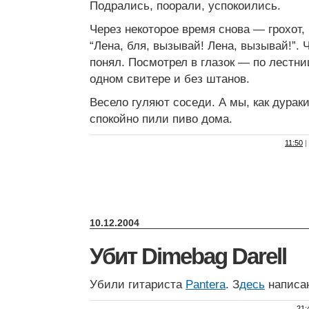
Подрались, поорали, успокоились.
Через некоторое время снова — грохот, 
“Лена, бля, вызывай! Лена, вызывай!”. 
понял. Посмотрел в глазок — по лестни
одном свитере и без штанов.
Весело гуляют соседи. А мы, как дураки
спокойно пили пиво дома.
11:50
|
10.12.2004
Убит Dimebag Darell
Убили гитариста
Pantera
. З
десь
написан
21: