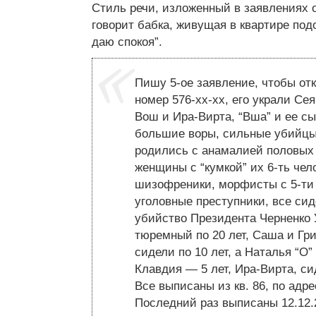
Стиль речи, изложенный в заявлениях о
говорит бабка, живущая в квартире подо
даю спокоя”.
Пишу 5-ое заявление, чтобы от
номер 576-хх-хх, его украли Се
Вош и Ира-Вирта, “Вша” и ее с
большие воры, сильные убийцы,
родились с анамалией половых 
женщины с “кумкой” их 6-ть чел
шизофреники, морфисты с 5-ти
уголовные преступники, все сид
убийство Президента Черненко У
тюремный по 20 лет, Саша и Гр
сидели по 10 лет, а Наталья “О”
Клавдия — 5 лет, Ира-Вирта, сид
Все выписаны из кв. 86, по адр
Последний раз выписаны 12.12.2