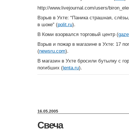
http://www.livejournal.com/users/biron_el
Взрыв в Ухте: “Паника страшная, слёз
в шоке” (
polit.ru
).
В Коми взорвался торговый центр (
gaze
Взрыв и пожар в магазине в Ухте: 17 п
(
newsru.com
).
В магазин в Ухте бросили бутылку с го
погибших (
lenta.ru
).
16.05.2005
Свеча