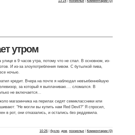
13:14
|
похмелье
|
Комментарии (0)
ет утром
 улице в 9 часов утра, потому что не спал. В основном, из-
отов. И из-за злоупотребления пивом. С бутылкой пива,
овсе ночью.
латил кредит. Вчера на почте я наблюдал невъебеннейшую
елевизор, за который я выплачиваю…. сломался. В
только не включается…
около магазинчика на перилах сидят семиклассники или
шивают: “Не могли вы купить нам Red Devil?” Я спросил,
ен в рот, они отказались, и остались без реддевила.
10:26
|
бухло
,
дом
,
похмелье
|
Комментарии (0)