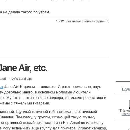
а не делаю такого по утрам.
15:12
|
похмелье
|
Комментарии (0)
ne Air, etc.
ated — Ivy`s Lurid Lips
рт
Jane Air. В целом — неплохо. Играют нормально, звук
Подп
ду довольно много, в основном молодые любители
ды. Музыка — что-то типа хардкора, в смысле речитатива и
ритмы с тяжелыми гитарами.
This we
вильный. Щуплый готичный гей-наркоман, с готической
Creat
Кинчева. По-моему, у группы, играющей такую музыку
спортивный лысый вокалист. Типа Phil Anselmo или Henry
не могу вспомнить еще группу для примера. Играют хардкор,