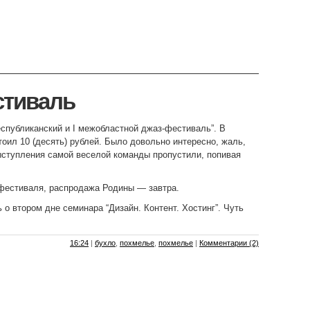
стиваль
спубликанский и I межобластной джаз-фестиваль”. В
оил 10 (десять) рублей. Было довольно интересно, жаль,
ыступления самой веселой команды пропустили, попивая
 фестиваля, распродажа Родины — завтра.
 о втором дне семинара “Дизайн. Контент. Хостинг”. Чуть
16:24
|
бухло
,
похмелье
,
похмелье
|
Комментарии (2)