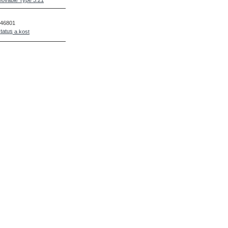
ovable Type 3.21
46801
a.kost