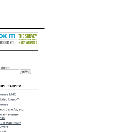
 блоге:
НИЕ ЗАПИСИ
мелье МЧС
killed Bambi?
мелье
ерт Jane Air, etc.
яснительная
ска
и и маньяки в
рнете
епой…