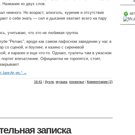
M
 Название из двух слов.
л немного. Но возраст, алкоголь, курение и отсутствие
987
дают о себе знать — сил и дыхания хватает всего на пару
ь, учитываю, что это не любимая группа.
лубе “Релакс”, вроде как самом пафосном заведении у нас в
ар со сценой, и боулинг, и казино с сиреневой
ой, и караоке и еще что-то. Однако, туалеты там в ужасном
 портит впечатление. Официантки не торопятся, стоят,
 закрывают.
Jane Air, etc." →
16:41
|
бухло
,
музыка
,
похмелье
|
Комментарии (2)
ельная записка