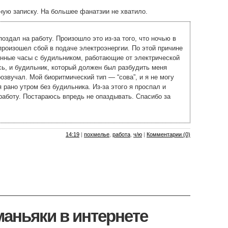
ую записку. На большее фанатзии не хватило.
поздал на работу. Произошло это из-за того, что ночью в
роизошел сбой в подаче электроэнергии. По этой причине
нные часы с будильником, работающие от электрической
сь, и будильник, который должен был разбудить меня
розвучал. Мой биоритмический тип — “сова”, и я не могу
 рано утром без будильника. Из-за этого я проспал и
работу. Постараюсь впредь не опаздывать. Спасибо за
14:19
|
похмелье
,
работа
,
ч/ю
|
Комментарии (0)
маньяки в интернете