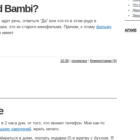
Что 
ed Bambi?
Джа
Джа
 идет речь, ответьте “Да” или что-то в этом роде в
зка: это из старого кинофильма. Причем, к этому
фильму
АРХИВ
е имеет.
10:36
|
похмелье
|
Комментарии (0)
е
в 2 часа дня, от того, что звонил телефон. Мне как-то
ашних заведений
, жрать нечего.
бираться в доме, поупать подарки (!) и жратву с бухлом. Я