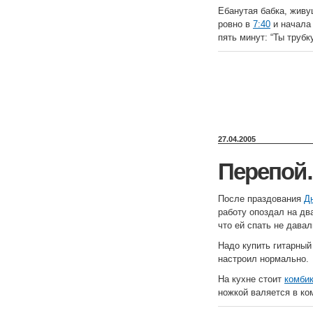
Ебанутая бабка, живу
ровно в
7:40
и начала 
пять минут: “Ты трубк
27.04.2005
Перепо
После праздования
Д
работу опоздал на дв
что ей спать не давал
Надо купить гитарный 
настроил нормально.
На кухне стоит
комби
ножкой валяется в ко