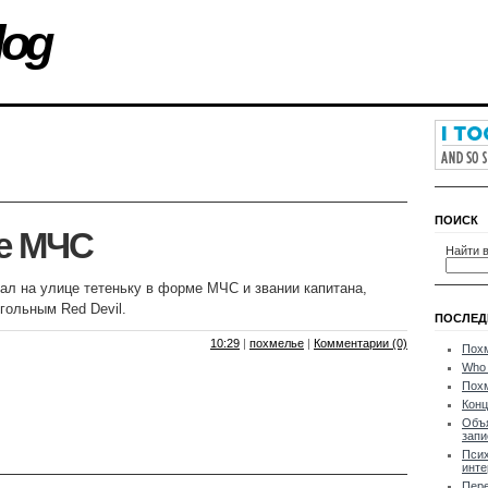
log
ПОИСК
е МЧС
Найти в
ал на улице тетеньку в форме МЧС и звании капитана,
ольным Red Devil.
ПОСЛЕД
10:29
|
похмелье
|
Комментарии (0)
Пох
Who 
Пох
Конц
Объ
запи
Псих
инте
Пер