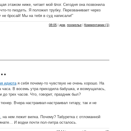
щая этажом ниже, читает мой блог. Сегодня она позвонила
что-то пиздеть. Я положил трубку. Перезванивает через
у не бросай! Мы на тебя в суд написали!”
08:05
|
дом
,
похмелье
|
Комментарии (1)
й…
ня идиота
я себя почему-то чувствую не очень хорошо. На
а часа. В восемь утра приходила бабушка, и возмущалась,
и до трех часов. Что, говорит, праздник был?
тюнер. Вчера настраивал-настраивал гитару, так и не
к
, на нем лежит вилка. Почему? Табуретка с отломанной
мнате… И водки почти пол-литра осталось.