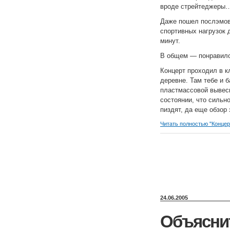
вроде стрейтеджеры…
Даже пошел послэмова
спортивных нагрузок 
минут.
В общем — понравилос
Концерт проходил в к
деревне. Там тебе и б
пластмассовой вывеск
состоянии, что сильно
пиздят, да еще обзор
Читать полностью "Концерт 
24.06.2005
Объяснит