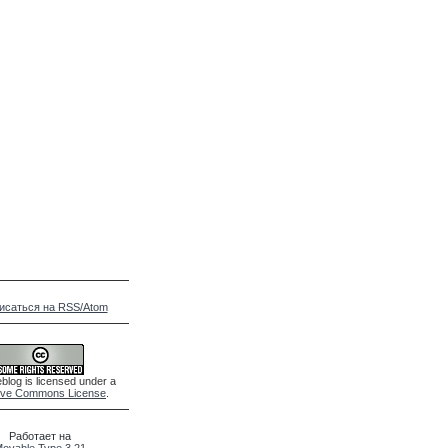
исаться на RSS/Atom
blog is licensed under a
ive Commons License
.
Работает на