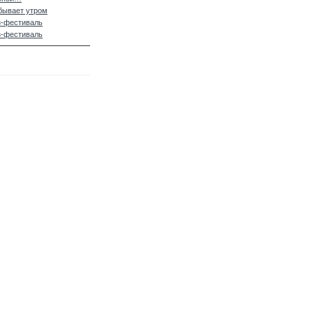
бывает утром
з-фестиваль
з-фестиваль