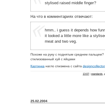
stylised raised middle finger?
На что в комментариях отвечают:
hmm.. i guess it depends how funny
it looked a little more like a styli
meat and two veg.
Похоже на руку с поднятым среднем пальцем
стилизованный хуй с яйцами
Картинка
нагло спизжена с сайта
designcollector
13:07
|
standards
,
25.02.2004