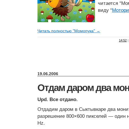
читается “Мо
виду “
Мотори
Читать полностью "Момопука" →
14:52
|
19.06.2006
Отдам даром два мо
Upd. Все отдано.
Отдадим даром в Сыктывкаре два монит
разрешение 800×600 пикселей — один на
Hz.