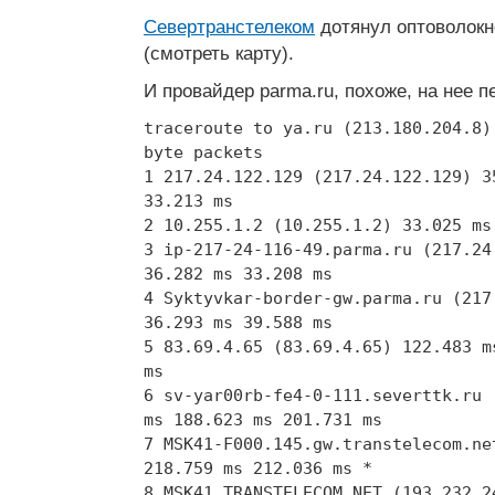
Севертранстелеком
дотянул оптоволок
(смотреть карту).
И провайдер parma.ru, похоже, на нее 
traceroute to ya.ru (213.180.204.8)
byte packets
1 217.24.122.129 (217.24.122.129) 3
33.213 ms
2 10.255.1.2 (10.255.1.2) 33.025 ms
3 ip-217-24-116-49.parma.ru (217.24
36.282 ms 33.208 ms
4 Syktyvkar-border-gw.parma.ru (217
36.293 ms 39.588 ms
5 83.69.4.65 (83.69.4.65) 122.483 m
ms
6 sv-yar00rb-fe4-0-111.severttk.ru 
ms 188.623 ms 201.731 ms
7 MSK41-F000.145.gw.transtelecom.ne
218.759 ms 212.036 ms *
8 MSK41.TRANSTELECOM.NET (193.232.2