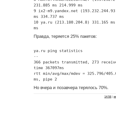
231.885 ms 214.999 ms
9 ix2-m9.yandex.net (193.232.244.93
ms 334.737 ms
10 ya.ru (213.180.204.8) 331.165 ms
ms
Правда, теряется 25% пакетов:
ya.ru ping statistics
--
366 packets transmitted, 273 receiv
time 367097ms
rtt min/avg/max/mdev = 325.796/405.
ms, pipe 2
Но вчера и позавчера терялось 70%.
14:56
|
и