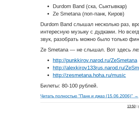
Durdom Band (ска, Сыктывкар)
Ze Smetana (поп-панк, Киров)
Durdom Band слышал несколько раз, вр
интересную музыку с дудками. Но всег
звук, разобрать можно было только фин
Ze Smetana — не слышал. Вот здесь ле
http://punkkirov.narod.ru/ZeSmetana
http://alexkirov133rus.narod.ru/ZeS
http://zesmetana.hoha.ru/music
Билеты: 80-100 рублей.
Читать полностью "Панк и джаз (15.06.2006)" →
13:50
|