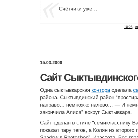
Счётчики уже…
10:26
|
и
15.03.2006
Сайт Сыктывдинског
Одна сыктывкарская
контора
сделала
с
района. Сыктывдинский район “простир
направо… немножко налево… — И немн
закончила Алиса” вокруг Сыктывкара.
Сайт сделан в стиле “семикласснику Ва
показал пару тегов, а Колян из второго
Shadow в Photoshop”. Крастота. Вес гл