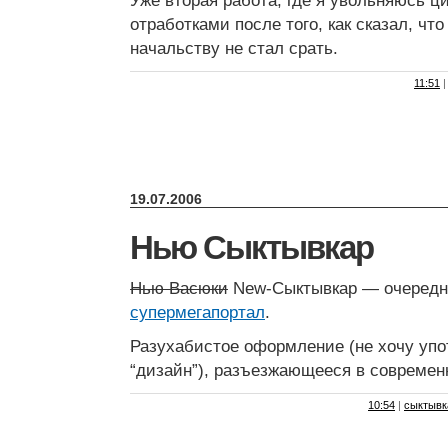
Уже вторая работа, где я увольняюсь ц
отработками после того, как сказал, что
начальству не стал срать.
11:51
|
19.07.2006
Нью Сыктывкар
Нью Васюки
New-Сыктывкар — очеред
супермегапортал
.
Разухабистое оформление (не хочу упо
“дизайн”), разъезжающееся в современ
10:54
|
сыктывк