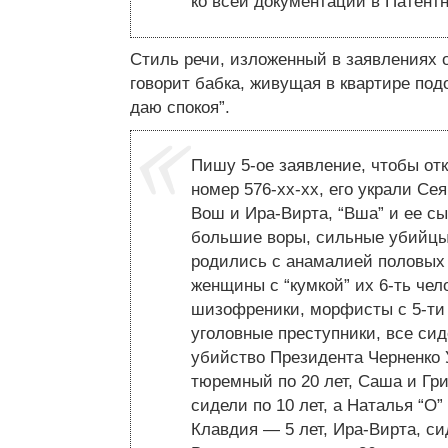
ко всей документации в Патент
Стиль речи, изложенный в заявлениях о
говорит бабка, живущая в квартире подо
даю спокоя”.
Пишу 5-ое заявление, чтобы от
номер 576-хх-хх, его украли Се
Вош и Ира-Вирта, “Вша” и ее с
большие воры, сильные убийцы,
родились с анамалией половых 
женщины с “кумкой” их 6-ть чел
шизофреники, морфисты с 5-ти
уголовные преступники, все сид
убийство Президента Черненко У
тюремный по 20 лет, Саша и Гр
сидели по 10 лет, а Наталья “О”
Клавдия — 5 лет, Ира-Вирта, сид