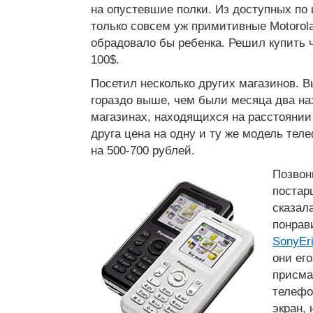
на опустевшие полки. Из доступных по
только совсем уж примитивные Motorola
обрадовало бы ребенка. Решил купить 
100$.
Посетил несколько других магазинов. В
гораздо выше, чем были месяца два на
магазинах, находящихся на расстоянии 
друга цена на одну и ту же модель тел
на 500-700 рублей.
Позвон
постар
сказала
понрав
SonyEr
они его
присма
телефо
экран,