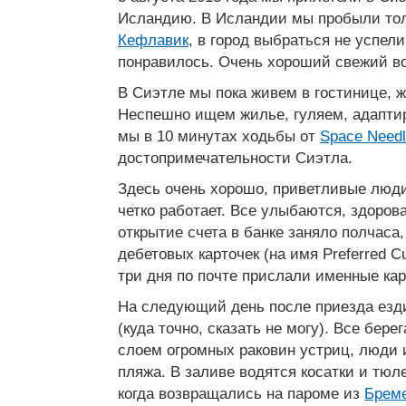
Исландию. В Исландии мы пробыли то
Кефлавик
, в город выбраться не успели
понравилось. Очень хороший свежий во
В Сиэтле мы пока живем в гостинице, 
Неспешно ищем жилье, гуляем, адапти
мы в 10 минутах ходьбы от
Space Need
достопримечательности Сиэтла.
Здесь очень хорошо, приветливые люди
четко работает. Все улыбаются, здоров
открытие счета в банке заняло полчаса
дебетовых карточек (на имя Preferred C
три дня по почте прислали именные кар
На следующий день после приезда езд
(куда точно, сказать не могу). Все бер
слоем огромных раковин устриц, люди 
пляжа. В заливе водятся косатки и тюл
когда возвращались на пароме из
Брем