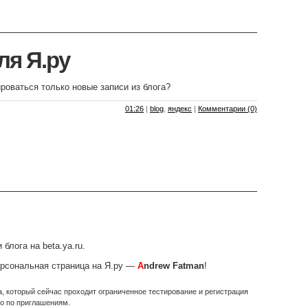
ля Я.ру
ироваться только новые записи из блога?
01:26
|
blog
,
яндекс
|
Комментарии (0)
блога на beta.ya.ru.
ерсональная страница на Я.ру —
A
ndrew Fatman
!
, который сейчас проходит ограниченное тестирование и регистрация
ко по приглашениям.