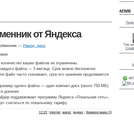
АРХИВ
Подп
енник от Яндекса
This we
ообменник —
Народ: диск
.
Creat
овия:
 количество ваших файлов не ограничены.
M
каждого файла — 3 месяца. Срок можно бесконечно
ли файл часто скачивают, срок его хранения продлевается
987
азмер одного файла — один компакт-диск (около 750 МБ).
я докачки.
айдер поддерживает программу Яндекса «Локальная сеть»,
ет считаться по локальному тарифу.
13:23
|
internet
,
warez
,
яндекс
|
Комментарии (2)