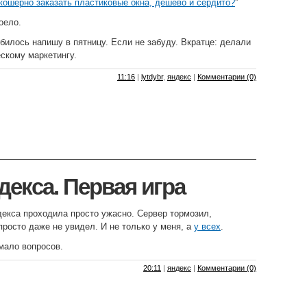
 кошерно заказать пластиковые окна, дёшево и сердито?
”
оело.
билось напишу в пятницу. Если не забуду. Вкратце: делали
ескому маркетингу.
11:16
|
lytdybr
,
яндекс
|
Комментарии (0)
декса. Первая игра
декса проходила просто ужасно. Сервер тормозил,
просто даже не увидел. И не только у меня, а
у всех
.
 мало вопросов.
20:11
|
яндекс
|
Комментарии (0)