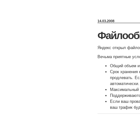
14.03.2008
Файлообм
Яндекс открыл файл
Вечьма приятные усл
Общий объем и
Срок хранения 
продлевать. Ес
автоматически.
Максимальный р
Поддерживаютс
Если ваш пров
ваш трафик буд