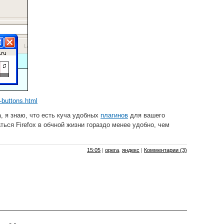
o-buttons.html
а, я знаю, что есть куча удобных
плагинов
для вашего
ться Firefox в обчной жизни гораздо менее удобно, чем
15:05
|
opera
,
яндекс
|
Комментарии (3)