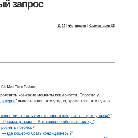
ый запрос
11:22
|
ч/ю
,
яндекс
|
Комментарии (3)
 Yuh Mein Tiere Tochter
рояснить кое-какие моменты кошерности. Спросил у
кошерно
” выдается все, что угодно, кроме того, что нужно.
ошерно ли ставить вместо своего юзерпика — фотку сына?
”
u : Просмотр темы — Как кошерно обрезать вилку?
”
ыровнять потолок?
”
 — где кошерно брать кондиционеры?
”