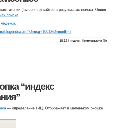
ает иконки (favicon.ico) сайтов в результатах поиска. Опция
ках поиска
.
 Яндекса
.
x.ru/blog/index.xml?&msg=100126&month=3
18:12
|
яндекс
|
Комментарии (0)
нопка “индекс
ания”
pera
— определение тИЦ. Отображает в маленьком окошке