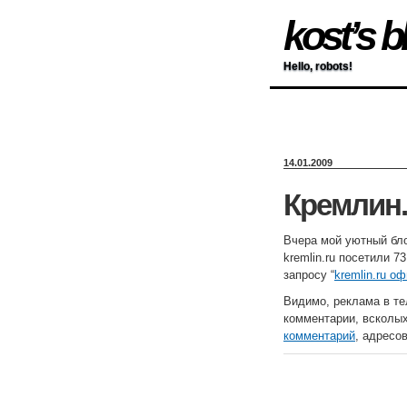
kost’s b
Hello, robots!
14.01.2009
Кремлин.
Вчера мой уютный бло
kremlin.ru посетили 7
запросу “
kremlin.ru о
Видимо, реклама в те
комментарии, всколы
комментарий
, адресо