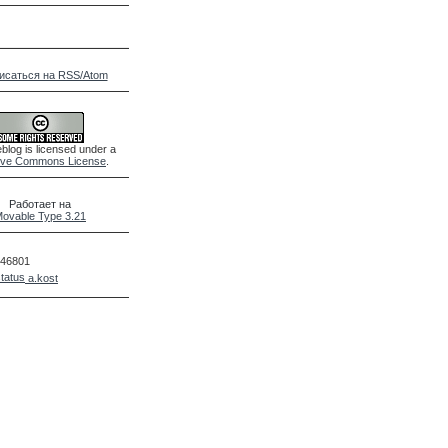
исаться на RSS/Atom
blog is licensed under a
ive Commons License
.
Работает на
ovable Type 3.21
46801
a.kost