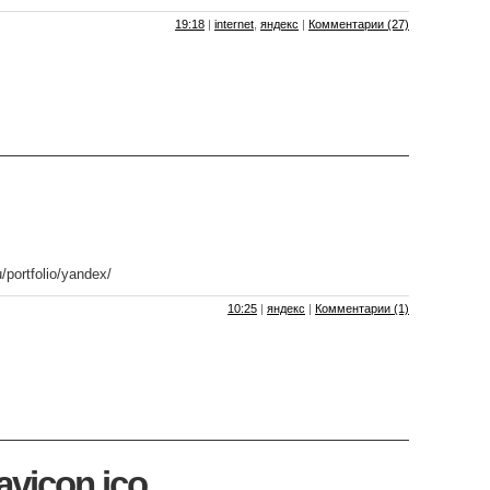
19:18
|
internet
,
яндекс
|
Комментарии (27)
/portfolio/yandex/
10:25
|
яндекс
|
Комментарии (1)
avicon.ico