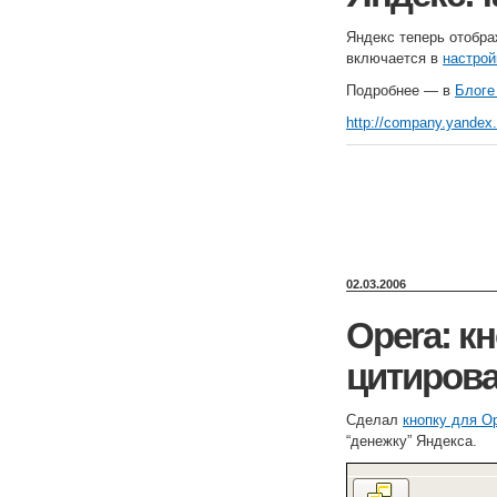
Яндекс теперь отображ
включается в
настрой
Подробнее — в
Блоге
http://company.yande
02.03.2006
Opera: к
цитиров
Сделал
кнопку для O
“денежку” Яндекса.