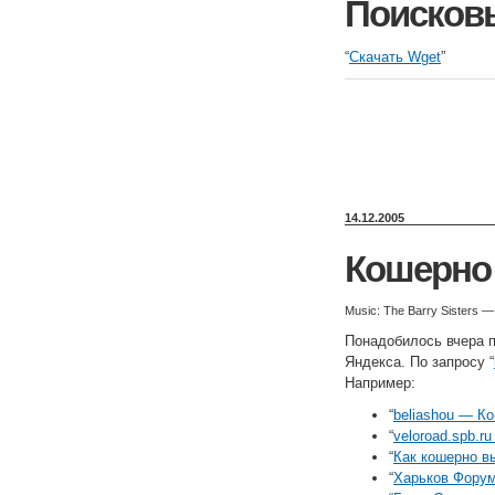
Поисков
“
Скачать Wget
”
14.12.2005
Кошерно
Music: The Barry Sisters —
Понадобилось вчера п
Яндекса. По запросу “
Например:
“
beliashou — К
“
veloroad.spb.r
“
Как кошерно в
“
Харьков Форум