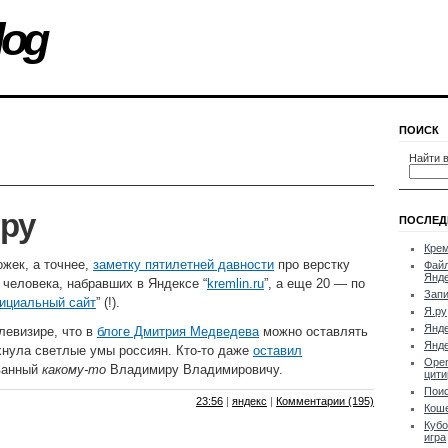
log
ПОИСК
Найти в
ру
ПОСЛЕД
Крем
жек, а точнее,
заметку пятилетней давности
про верстку
Файл
Янд
3 человека, набравших в Яндексе “
kremlin.ru
”, а еще 20 — по
Запи
фициальный сайт
” (!).
Я.ру
Янд
левизире, что в
блоге Дмитрия Медведева
можно оставлять
Янде
хнула светлые умы россиян. Кто-то даже
оставил
Oper
ванный
какому-то
Владимиру Владимировичу.
цити
Поис
23:56
|
яндекс
|
Комментарии (195)
Кош
Кубо
игра