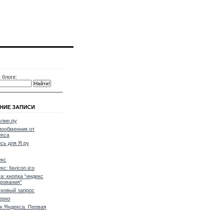
 блоге:
НИЕ ЗАПИСИ
лин.ру
ообменник от
екса
сь для Я.ру
екс
кс: favicon.ico
a: кнопка “индекс
рования”
ковый запрос
ерно
к Яндекса. Первая